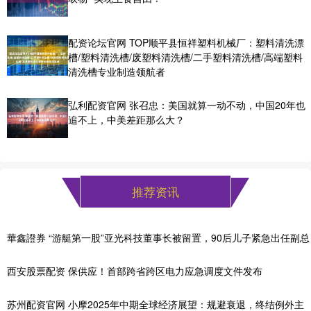
配资论坛官网 TOP顺平县恒祥塑料机械厂：塑料清洗漂
槽/塑料清洗槽/废塑料清洗槽/二手塑料清洗槽/高端塑料
清洗槽专业制造领航者
弘利配资官网 张召忠：美国就算一动不动，中国20年也
追不上，中美差距那么大？
推荐资讯
華鑫證券 “游艇第一股”亚光科技董事长被留置，90后儿子紧急出任副总
西安股票配资 保供应！首部跨省跨区电力应急调度文件发布
苏州配资官网 小摩2025年中期全球经济展望：规避衰退，终结例外主