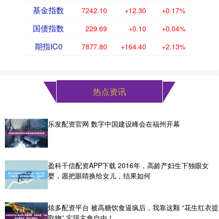
基金指数
7242.10
+12.30
+0.17%
国债指数
229.69
+0.10
+0.04%
期指IC0
7877.80
+164.40
+2.13%
热点资讯
乐发配资官网 数字中国建设峰会在福州开幕
盈科千信配资APP下载 2016年，高龄产妇生下独眼女
婴，愿把眼睛换给女儿，结果如何
炫多配资平台 被高糖饮食逼疯后，我靠这颗 “花生红衣提
取物” 实现主食自由！