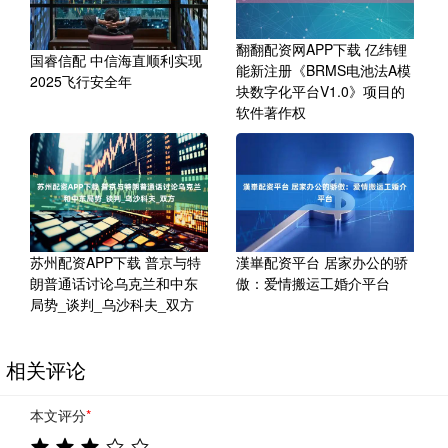
翻翻配资网APP下载 亿纬锂
国睿信配 中信海直顺利实现
能新注册《BRMS电池法A模
2025飞行安全年
块数字化平台V1.0》项目的
软件著作权
苏州配资APP下载 普京与特
漢崋配资平台 居家办公的骄
朗普通话讨论乌克兰和中东
傲：爱情搬运工婚介平台
局势_谈判_乌沙科夫_双方
相关评论
本文评分
*