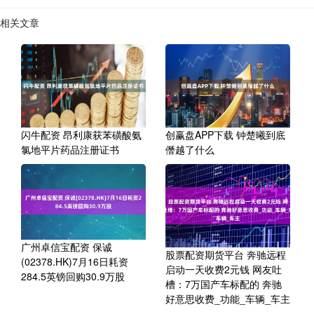
相关文章
闪牛配资 昂利康获苯磺酸氨
创赢盘APP下载 钟楚曦到底
氯地平片药品注册证书
僭越了什么
广州卓信宝配资 保诚
股票配资期货平台 奔驰远程
(02378.HK)7月16日耗资
启动一天收费2元钱 网友吐
284.5英镑回购30.9万股
槽：7万国产车标配的 奔驰
好意思收费_功能_车辆_车主