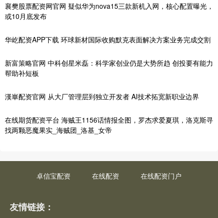
襄樊股票配资网官网 疑似华为nova15三款新机入网，核心配置曝光，
或10月底发布
华屹配资APP下载 环球新材国际收购默克表面解决方案业务完成交割
新富策略官网 中科创星米磊：科学家创业仍是大势所趋 创投要有能力
帮助补短板
漢崋配资官网 从大厂管理层到独立开发者 AI技术拓宽新职业边界
在线期货配资平台 海贼王1156话情报全图，罗杰求爱夏琪，洛克斯寻
找两颗恶魔果实_海贼团_洛基_女帝
卓信宝配资
在线配资
在线配资门户
友情链接：