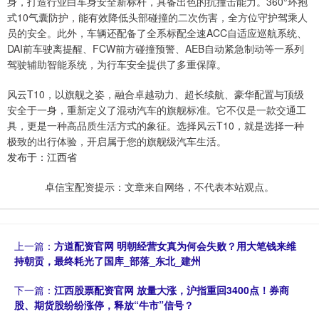
身，打造行业白车身安全新标杆，具备出色的抗撞击能力。360°环抱
式10气囊防护，能有效降低头部碰撞的二次伤害，全方位守护驾乘人
员的安全。此外，车辆还配备了全系标配全速ACC自适应巡航系统、
DAI前车驶离提醒、FCW前方碰撞预警、AEB自动紧急制动等一系列
驾驶辅助智能系统，为行车安全提供了多重保障。
风云T10，以旗舰之姿，融合卓越动力、超长续航、豪华配置与顶级
安全于一身，重新定义了混动汽车的旗舰标准。它不仅是一款交通工
具，更是一种高品质生活方式的象征。选择风云T10，就是选择一种
极致的出行体验，开启属于您的旗舰级汽车生活。
发布于：江西省
卓信宝配资提示：文章来自网络，不代表本站观点。
上一篇：
方道配资官网 明朝经营女真为何会失败？用大笔钱来维
持朝贡，最终耗光了国库_部落_东北_建州
下一篇：
江西股票配资官网 放量大涨，沪指重回3400点！券商
股、期货股纷纷涨停，释放“牛市”信号？