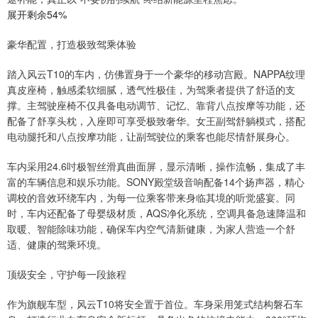
展开剩余54%
豪华配置，打造极致驾乘体验
踏入风云T10的车内，仿佛置身于一个豪华的移动宫殿。NAPPA纹理
真皮座椅，触感柔软细腻，透气性极佳，为驾乘者提供了舒适的支
撑。主驾驶座椅不仅具备电动调节、记忆、靠背八点按摩等功能，还
配备了舒享头枕，入座即可享受极致奢华。女王副驾舒躺模式，搭配
电动腿托和八点按摩功能，让副驾驶位的乘客也能尽情舒展身心。
车内采用24.6吋极智丝滑真曲面屏，显示清晰，操作流畅，集成了丰
富的车辆信息和娱乐功能。SONY殿堂级音响配备14个扬声器，精心
调校的音效环绕车内，为每一位乘客带来身临其境的听觉盛宴。同
时，车内还配备了母婴级材质，AQS净化系统，空调具备急速降温和
取暖、智能除味功能，确保车内空气清新健康，为家人营造一个舒
适、健康的驾乘环境。
顶级安全，守护每一段旅程
作为旗舰车型，风云T10将安全置于首位。车身采用笼式结构磐石车