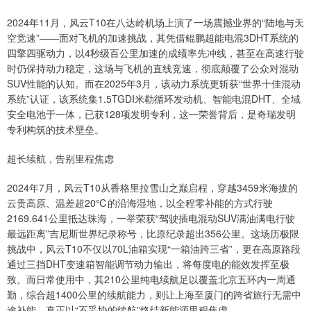
2024年11月，风云T10在八达岭机场上演了一场震撼业界的“陆地与天
空竞速”——面对飞机的加速挑战，其凭借鲲鹏超能电混3DHT系统的
四擎四驱动力，以4秒级百公里加速的成绩率先冲线，甚至在高速行驶
时仍保持动力稳定，这场与飞机的直线竞速，彻底颠覆了公众对混动
SUV性能的认知。而在2025年3月，该动力系统更斩获“世界十佳混动
系统”认证，该系统集1.5TGDI米勒循环发动机、智能电混DHT、全域
安全电池于一体，已获128项发明专利，这一荣誉背后，是奇瑞发明
专利构筑的技术壁垒。
超长续航，告别里程焦虑
2024年7月，风云T10从香格里拉雪山之巅启程，穿越3459米海拔的
云贵高原、温差超20℃的沿海湿地，以全程零补能的方式行驶
2169.641公里抵达珠海，一举荣获“驾驶插电混动SUV满油满电行驶
最远距离”吉尼斯世界纪录称号，比原纪录超出356公里。这场历极限
挑战中，风云T10不仅以70L油箱实现“一箱油跨三省”，更在高原路段
通过三挡DHT变速箱智能调节动力输出，将每度电的能效发挥至极
致。而日常使用中，其210公里纯电续航足以覆盖北京五环内一周通
勤，综合超1400公里的续航能力，则让上海至厦门的跨省旅行无需中
途补能，真正以“不妥协的续航”终结新能源里程焦虑。