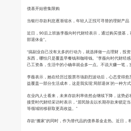
债基开始密集限购
当银行存款利息逐渐缩水，年轻人正找可寻替的理财产品，
近日，90后上班族李薇向时代财经表示，通过购买债基，
部退休金”。
“搞副业自己没有太多的行动力，就选择做一点理财，投
东西，哪怕只是覆盖早餐钱和咖啡钱。”李薇向时代财经感
己工资条，生活中的小确幸就会多一点。不说大赚一笔，
李薇表示，她在经历过股票市场剧烈波动后，心态变得愈
益覆盖一部分生活成本，这是我实现‘局部退休’的一种方式
在业内人士看来，未来存款利率依然会继续下降，这势必
接受时代财经采访时表示，“居民除去以长期存款来锁定
等领域转移获取更高收益。”
存款“搬家”的同时，作为替代品的债券基金走热。近日，