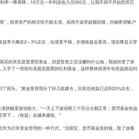
利率一降再降，10万元一年利息收入仅950元，让我不得不开始想其它
里”，投资资产的相关性不能太强。虽然不追求超额回报，但她希望账户
收益率大概在2～3%左右，短债更平稳，长债收益会更高，现在降息大背
始我买的其实是股票型基金，但是投资之后没赚到什么钱，我就转变了策
，入手了一些投向高股息股票的红利基金，这样整体投资年化收益能达到
了甜头。“黄金投资我分了好几批建仓，目前总收益已达到20%左右，
金涨跌幅度波动较大。“一天上下波动两三个百分点都正常；货币基金收益
背景下，（收益）会越来越低。”
此作为日常资金管理的一种方式。“活期宝、货币基金里的钱，除了放着