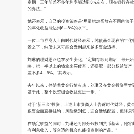
定期，三年前差不多年利率能达到3%左右，现在银行存款
的办法。”
她还表示，自己的投资策略是“尽量把鸡蛋放在不同的篮子
的年化收益能达到6～8%的水平。
一位上市券商人士向时代财经表示，纯债基金现在的年化
景之下，纯债未来可能会受到越来越多资金追捧。
刘琳的理财思路也在发生变化。“定期存款到期后，最开
略，把一半以上的钱拿来买债基，还搭配一部分权益资产
差不多4～5%。”其表示。
去年以来，伴随着黄金行情火热，刘琳又在黄金投资里尝到
基于此，整个投资组合收益更进一步。”
对于“新三金”投资，上述上市券商人士告诉时代财经，黄
跟资金面直接挂钩，风险级别低，适合活钱配置，但降息
在锁定收益的同时，刘琳还将部分钱投到货币基金，她将
有利息收入，等合适的机会也能投资别的产品。”