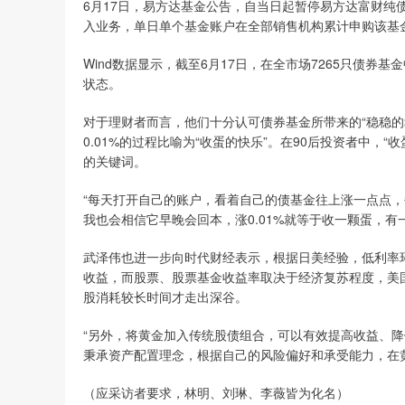
6月17日，易方达基金公告，自当日起暂停易方达富财纯
入业务，单日单个基金账户在全部销售机构累计申购该基金的
Wind数据显示，截至6月17日，在全市场7265只债券基
状态。
对于理财者而言，他们十分认可债券基金所带来的“稳稳的
0.01%的过程比喻为“收蛋的快乐”。在90后投资者中，
的关键词。
“每天打开自己的账户，看着自己的债基金往上涨一点点
我也会相信它早晚会回本，涨0.01%就等于收一颗蛋，
武泽伟也进一步向时代财经表示，根据日美经验，低利率
收益，而股票、股票基金收益率取决于经济复苏程度，美
股消耗较长时间才走出深谷。
“另外，将黄金加入传统股债组合，可以有效提高收益、
秉承资产配置理念，根据自己的风险偏好和承受能力，在
（应采访者要求，林明、刘琳、李薇皆为化名）