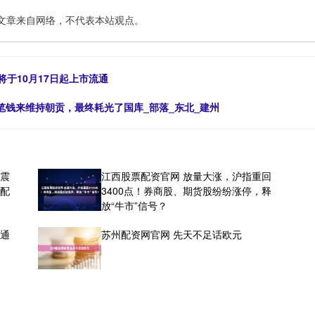
文章来自网络，不代表本站观点。
将于10月17日起上市流通
笔钱来维持朝贡，最终耗光了国库_部落_东北_建州
位震
江西股票配资官网 放量大涨，沪指重回
型配
3400点！券商股、期货股纷纷涨停，释
放“牛市”信号？
海通
苏州配资网官网 先天不足话欧元