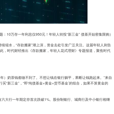
题：10万存一年利息仅950元！年轻人转投“新三金” 债基开始密集限购）
益持续缩水，“存款搬家”潮上演，资金去处引发广泛关注。这届年轻人则告
。为此，时代财经推出《存款搬家，年轻人花式理财》专题报道，聚焦时代
一年）奶茶钱都做不到了。不想让钱在银行躺平，果断让钱跑起来。”来自
买“新三金”，“即‘纯债基金+黄金+货币基金’的组合，如果不算黄金的
国有六大行一年期定存首次跌破1%。股份制银行、城商行及中小银行相继