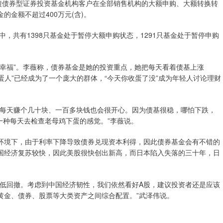
债债券型证券投资基金机构客户在全部销售机构的大额申购、大额转换转
金额不超过400万元(含)。
金中，共有1398只基金处于暂停大额申购状态，1291只基金处于暂停申购
幸福”。李薇称，债券基金是她的投资重点，她把每天看着债基上涨
“收蛋人”已经成为了一个庞大的群体，“今天你收蛋了没”成为年轻人讨论理财
，每天赚个几十块、一百多块钱也会很开心。因为债基很稳，哪怕下跌，
有一种每天去检查老母鸡下蛋的感觉。”李薇说。
环境下，由于利率下降导致债券兑现资本利得，因此债券基金会有不错的
国经济复苏较快，因此美股很快创出新高，而日本陷入失落的三十年，日
降低回撤。考虑到中国经济韧性，我们依然看好A股，建议投资者还是应该
黄金、债券、股票等大类资产之间综合配置。”武泽伟说。