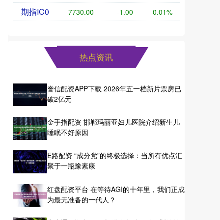
期指IC0
7730.00
-1.00
-0.01%
热点资讯
誉信配资APP下载 2026年五一档新片票房已
破2亿元
金手指配资 邯郸玛丽亚妇儿医院介绍新生儿
睡眠不好原因
E路配资 “成分党”的终极选择：当所有优点汇
聚于一瓶豫素康
红盘配资平台 在等待AGI的十年里，我们正成
为最无准备的一代人？