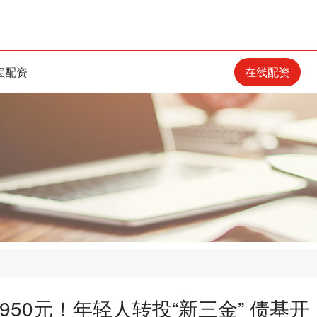
宝配资
在线配资
950元！年轻人转投“新三金” 债基开