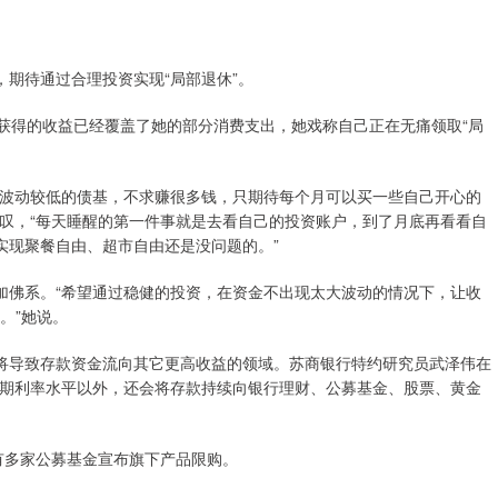
期待通过合理投资实现“局部退休”。
获得的收益已经覆盖了她的部分消费支出，她戏称自己正在无痛领取“局
资波动较低的债基，不求赚很多钱，只期待每个月可以买一些自己开心的
叹，“每天睡醒的第一件事就是去看自己的投资账户，到了月底再看看自
实现聚餐自由、超市自由还是没问题的。”
加佛系。“希望通过稳健的投资，在资金不出现太大波动的情况下，让收
。”她说。
将导致存款资金流向其它更高收益的领域。苏商银行特约研究员武泽伟在
当期利率水平以外，还会将存款持续向银行理财、公募基金、股票、黄金
有多家公募基金宣布旗下产品限购。