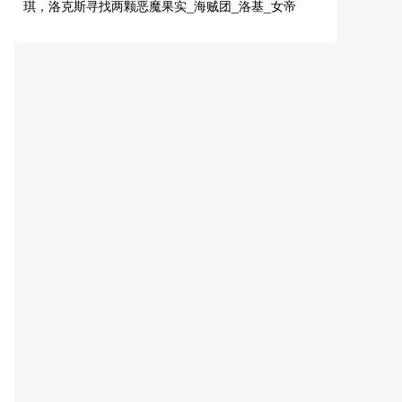
琪，洛克斯寻找两颗恶魔果实_海贼团_洛基_女帝