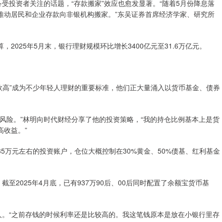
受投资者关注的话题，“存款搬家”效应也愈发显著。“随着5月份降息落
推动居民和企业存款向非银机构搬家。”东吴证券首席经济学家、研究所
025年5月末，银行理财规模环比增长3400亿元至31.6万亿元。
存款高”成为不少年轻人理财的重要标准，他们正大量涌入以货币基金、债券
风险。”林明向时代财经分享了他的投资策略，“我的持仓比例基本上是货
高收益。”
5万元左右的投资账户，仓位大概控制在30%黄金、50%债基、红利基金
至2025年4月底，已有937万90后、00后同时配置了余额宝货币基
人。“之前存钱的时候利率还是比较高的。我这笔钱原本是放在小银行里存