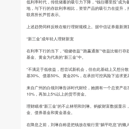
低利率时代，传统储蓄的吸引力下降，“钱往哪里投”成为备
地，与下行的存款利率相比，资管产品的吸引力在提升，
联席所长芦哲表示。
上述趋势同样反映在银行理财规模上。据中信证券最新测算，2
“新三金”成年轻人理财新宠
在利率下行的当下，“稳健收益”“跑赢通胀”“收益比银行
基金、黄金为代表的“新三金”中。
“不满足于低收益，想尝试新机会，但在此基础上又想分散
基30%、债基50%、黄金20%，在承担可控风险下追求更
来自广州的白领刘琳告诉时代财经，她拥有一个总资产在3
10%，再加上5%以上的货币资金。
理财瞄准“新三金”的不止林明和刘琳。蚂蚁财富数据显示，截
金、债券基金和黄金基金。
在降息之前，刘琳自称是把钱放在银行里“躺平吃息”的懒